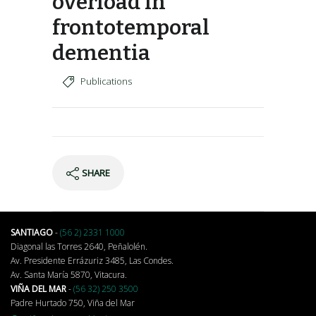
overload in
frontotemporal
dementia
Publications
SHARE
SANTIAGO
-
(56 2) 2331 1000
Diagonal las Torres 2640, Peñalolén.
Av. Presidente Errázuriz 3485, Las Condes.
Av. Santa María 5870, Vitacura.
VIÑA DEL MAR
-
(56 32) 250 3500
Padre Hurtado 750, Viña del Mar