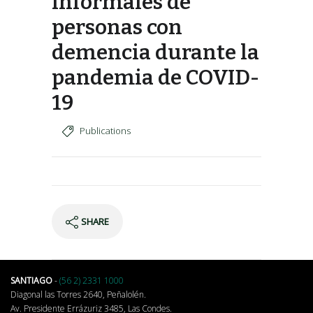
informales de
personas con
demencia durante la
pandemia de COVID-
19
Publications
SHARE
SANTIAGO
-
(56 2) 2331 1000
Diagonal las Torres 2640, Peñalolén.
Av. Presidente Errázuriz 3485, Las Condes.